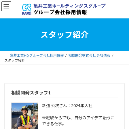
コ
ナ
ン
ビ
テ
ゲ
ン
ー
ツ
シ
へ
ョ
スタッフ紹介
ス
ン
キ
に
ッ
移
プ
動
亀井工業HD グループ会社採用情報
相模開発株式会社 会社情報
スタッフ紹介
相模開発スタッフ1
新道 公次さん：2024年入社
未経験からでも、自分のアイデアを形に
できる仕事。