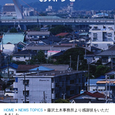
>
>
HOME
NEWS TOPICS
藤沢土木事務所より感謝状をいただ
きました